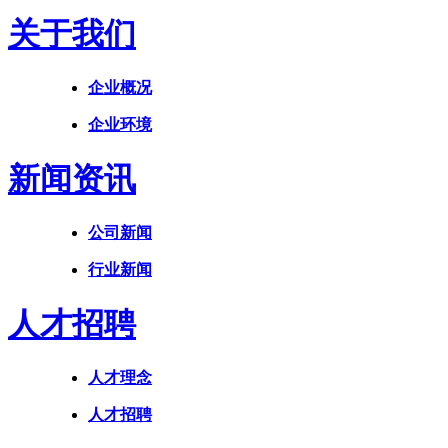
关于我们
企业概况
企业环境
新闻资讯
公司新闻
行业新闻
人才招聘
人才理念
人才招聘