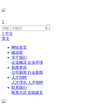


中文
英文
网站首页
磁业部
关于我们
企业概况
企业环境
新闻资讯
公司新闻
行业新闻
人才招聘
人才理念
人才招聘
联系我们
联系方式
在线留言